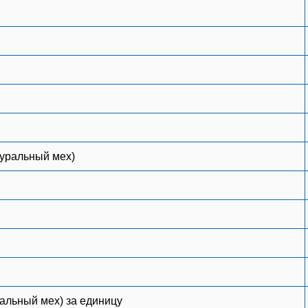
туральный мех)
альный мех) за единицу