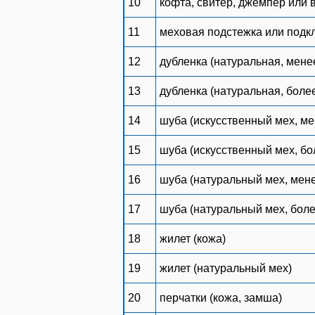
10
кофта, свитер, джемпер или в
11
меховая подстежка или подк
12
дубленка (натуральная, мене
13
дубленка (натуральная, боле
14
шуба (искусственный мех, ме
15
шуба (искусственный мех, бо
16
шуба (натуральный мех, мен
17
шуба (натуральный мех, боле
18
жилет (кожа)
19
жилет (натуральный мех)
20
перчатки (кожа, замша)