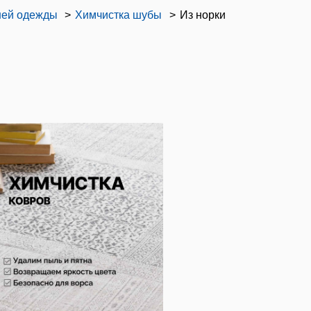
ней одежды
Химчистка шубы
Из норки