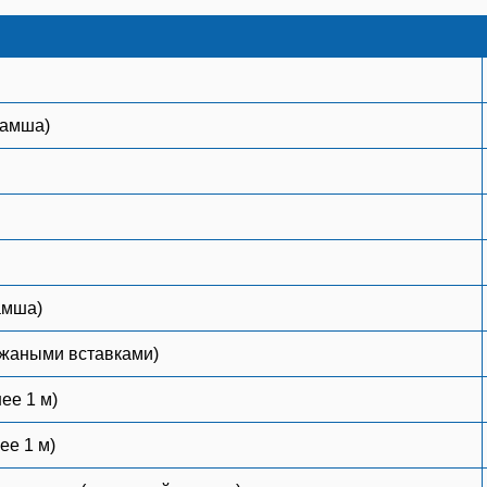
замша)
амша)
кожаными вставками)
ее 1 м)
ее 1 м)