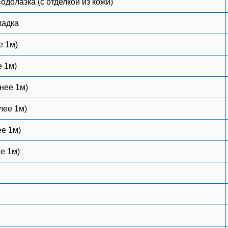
одолазка (с отделкой из кожи)
ладка
е 1м)
е 1м)
нее 1м)
лее 1м)
ее 1м)
е 1м)