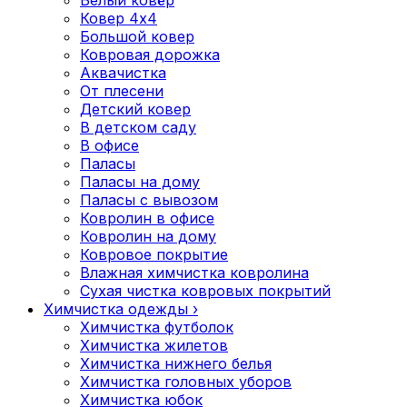
Белый ковёр
Ковер 4x4
Большой ковер
Ковровая дорожка
Аквачистка
От плесени
Детский ковер
В детском саду
В офисе
Паласы
Паласы на дому
Паласы с вывозом
Ковролин в офисе
Ковролин на дому
Ковровое покрытие
Влажная химчистка ковролина
Cухая чистка ковровых покрытий
Химчистка одежды
›
Химчистка футболок
Химчистка жилетов
Химчистка нижнего белья
Химчистка головных уборов
Химчистка юбок