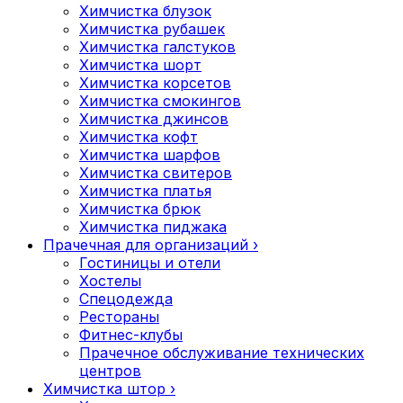
Химчистка блузок
Химчистка рубашек
Химчистка галстуков
Химчистка шорт
Химчистка корсетов
Химчистка смокингов
Химчистка джинсов
Химчистка кофт
Химчистка шарфов
Химчистка свитеров
Химчистка платья
Химчистка брюк
Химчистка пиджака
Прачечная для организаций
›
Гостиницы и отели
Хостелы
Спецодежда
Рестораны
Фитнес-клубы
Прачечное обслуживание технических
центров
Химчистка штор
›