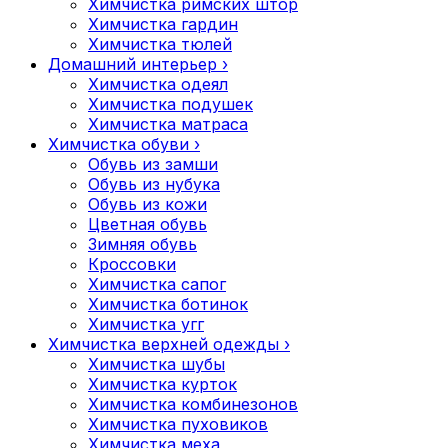
Химчистка римских штор
Химчистка гардин
Химчистка тюлей
Домашний интерьер
›
Химчистка одеял
Химчистка подушек
Химчистка матраса
Химчистка обуви
›
Обувь из замши
Обувь из нубука
Обувь из кожи
Цветная обувь
Зимняя обувь
Кроссовки
Химчистка сапог
Химчистка ботинок
Химчистка угг
Химчистка верхней одежды
›
Химчистка шубы
Химчистка курток
Химчистка комбинезонов
Химчистка пуховиков
Химчистка меха