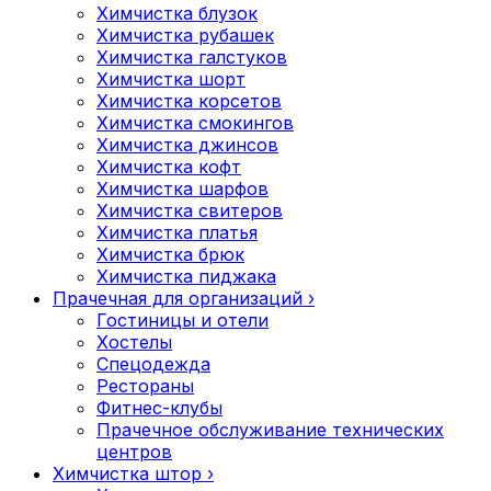
Химчистка блузок
Химчистка рубашек
Химчистка галстуков
Химчистка шорт
Химчистка корсетов
Химчистка смокингов
Химчистка джинсов
Химчистка кофт
Химчистка шарфов
Химчистка свитеров
Химчистка платья
Химчистка брюк
Химчистка пиджака
Прачечная для организаций
›
Гостиницы и отели
Хостелы
Спецодежда
Рестораны
Фитнес-клубы
Прачечное обслуживание технических
центров
Химчистка штор
›