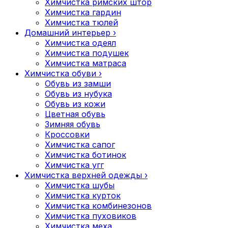
Химчистка римских штор
Химчистка гардин
Химчистка тюлей
Домашний интерьер
›
Химчистка одеял
Химчистка подушек
Химчистка матраса
Химчистка обуви
›
Обувь из замши
Обувь из нубука
Обувь из кожи
Цветная обувь
Зимняя обувь
Кроссовки
Химчистка сапог
Химчистка ботинок
Химчистка угг
Химчистка верхней одежды
›
Химчистка шубы
Химчистка курток
Химчистка комбинезонов
Химчистка пуховиков
Химчистка меха