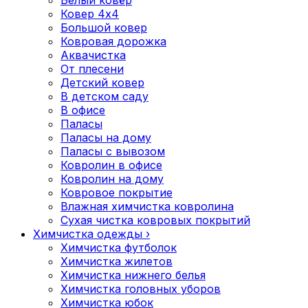
Белый ковёр
Ковер 4x4
Большой ковер
Ковровая дорожка
Аквачистка
От плесени
Детский ковер
В детском саду
В офисе
Паласы
Паласы на дому
Паласы с вывозом
Ковролин в офисе
Ковролин на дому
Ковровое покрытие
Влажная химчистка ковролина
Cухая чистка ковровых покрытий
Химчистка одежды
›
Химчистка футболок
Химчистка жилетов
Химчистка нижнего белья
Химчистка головных уборов
Химчистка юбок